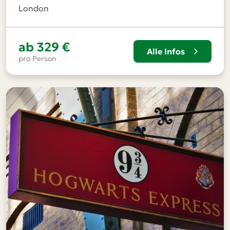
London
ab
329 €
Alle Infos
pro Person