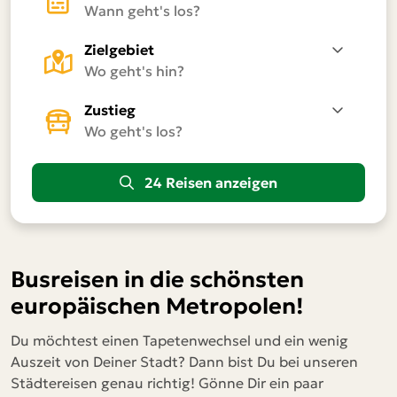
Frankfurt am Main / Flughafen
Hamburg
Zielgebiet
Hannover
Heilbronn
Zustieg
Karlsruhe
Köln/Bonn Flughafen
24 Reisen anzeigen
Magdeburg
Mannheim
Montabaur bei Koblenz
Busreisen in die schönsten
München
europäischen Metropolen!
Münster
Du möchtest einen Tapetenwechsel und ein wenig
Auszeit von Deiner Stadt? Dann bist Du bei unseren
Nürnberg
Städtereisen genau richtig! Gönne Dir ein paar
Osnabrück