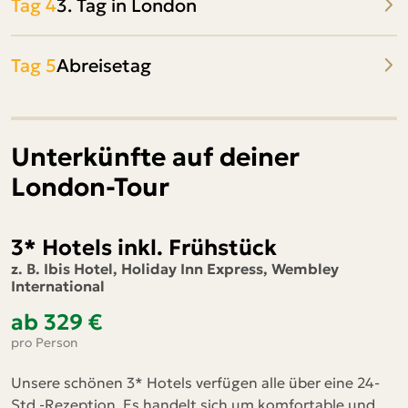
Tag 4
3. Tag in London
Tag 5
Abreisetag
Unterkünfte auf deiner
London-Tour
3* Hotels inkl. Frühstück
z. B. Ibis Hotel, Holiday Inn Express, Wembley
International
ab 329 €
pro Person
Unsere schönen 3* Hotels verfügen alle über eine 24-
Std.-Rezeption. Es handelt sich um komfortable und