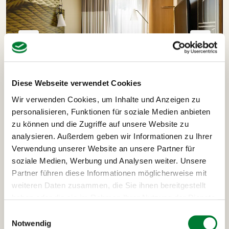
Diese Webseite verwendet Cookies
Wir verwenden Cookies, um Inhalte und Anzeigen zu
personalisieren, Funktionen für soziale Medien anbieten
zu können und die Zugriffe auf unsere Website zu
analysieren. Außerdem geben wir Informationen zu Ihrer
Ausflüge und Highlights
Verwendung unserer Website an unsere Partner für
soziale Medien, Werbung und Analysen weiter. Unsere
deiner London-Reise
Partner führen diese Informationen möglicherweise mit
weiteren Daten zusammen, die Sie ihnen bereitgestellt
haben oder die sie im Rahmen Ihrer Nutzung der Dienste
gesammelt haben.
Einwilligungsauswahl
Stadtrundfahrt London
Lichterrundfahr
Notwendig