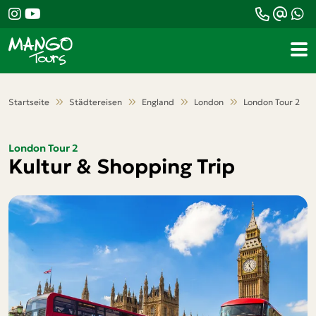
Teile diese Reise
London Tour 2
Startseite
Städtereisen
England
London
London Tour 2
Kultur & Shopping Trip
London Tour 2
Kultur & Shopping Trip
Facebook
Messenger
Twitter
WhatsApp