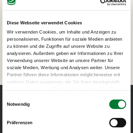
Zu deiner Suchanfrage haben wir leider keine
Ergebnisse gefunden. Bitte ändere deine
Suchanfrage.
Diese Webseite verwendet Cookies
Wir verwenden Cookies, um Inhalte und Anzeigen zu
Suche zurücksetzen
Zeitraum
personalisieren, Funktionen für soziale Medien anbieten
zu können und die Zugriffe auf unsere Website zu
analysieren. Außerdem geben wir Informationen zu Ihrer
Verwendung unserer Website an unsere Partner für
soziale Medien, Werbung und Analysen weiter. Unsere
Partner führen diese Informationen möglicherweise mit
Preis
weiteren Daten zusammen, die Sie ihnen bereitgestellt
haben oder die sie im Rahmen Ihrer Nutzung der Dienste
€ 40
€ 700
gesammelt haben.
Einwilligungsauswahl
Notwendig
40
700
Präferenzen
© KiteWorldWide GmbH 2026
Zielgebiet