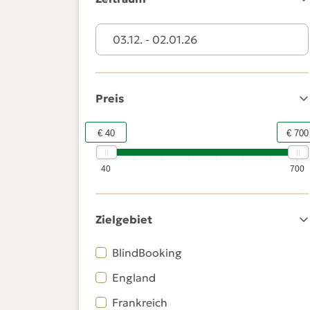
03.12. - 02.01.26
Preis
€ 40
€ 700
40
700
Zielgebiet
BlindBooking
England
Frankreich