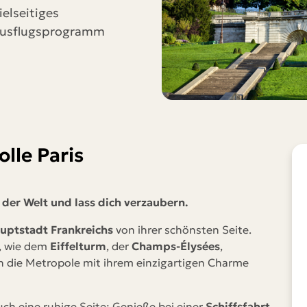
WhatsApp
ielseitiges
usflugsprogramm
Telegram
per E-Mail senden
Link kopieren
lle Paris
 der Welt und lass dich verzaubern.
uptstadt Frankreichs
von ihrer schönsten Seite.
, wie dem
Eiffelturm
, der
Champs-Élysées
,
ch die Metropole mit ihrem einzigartigen Charme
h eine ruhige Seite: Genieße bei einer
Schiffsfahrt