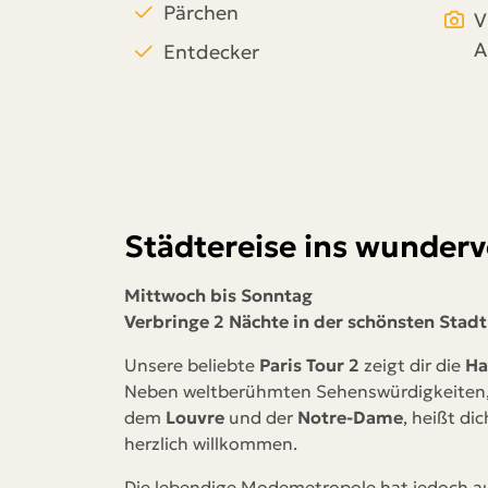
Pärchen
V
A
Entdecker
Städtereise ins wundervo
Mittwoch bis Sonntag
Verbringe 2 Nächte in der schönsten Stadt
Unsere beliebte
Paris Tour 2
zeigt dir die
Ha
Neben weltberühmten Sehenswürdigkeiten
dem
Louvre
und der
Notre-Dame
, heißt di
herzlich willkommen.
Die lebendige Modemetropole hat jedoch auc