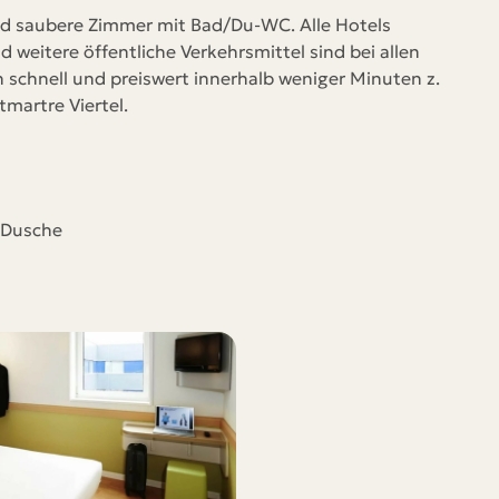
nd saubere Zimmer mit Bad/Du-WC. Alle Hotels
Un
 weitere öffentliche Verkehrsmittel sind bei allen
um
h schnell und preiswert innerhalb weniger Minuten z.
ve
martre Viertel.
Ve
Ze
Di
 Dusche