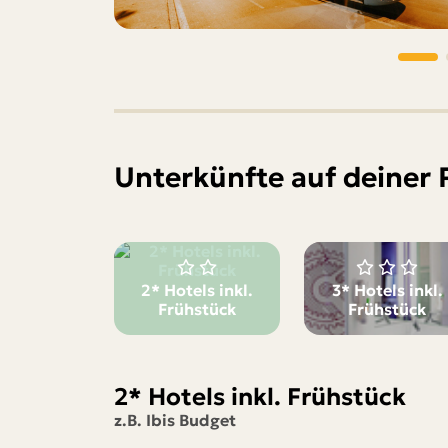
Unterkünfte auf deiner 
2* Hotels inkl.
3* Hotels inkl.
Frühstück
Frühstück
ab 274 €
2* Hotels inkl. Frühstück
pro Person
z.B. Ibis Budget