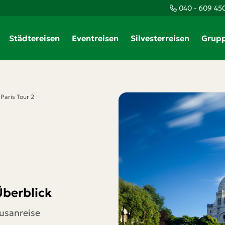
040 - 609 45
Teile diese Reise
Städtereisen
Eventreisen
Silvesterreisen
Grupp
Paris Tour 2
Der Klassiker
Paris Tour 2
Facebook
Messenger
Überblick
Twitter
usanreise