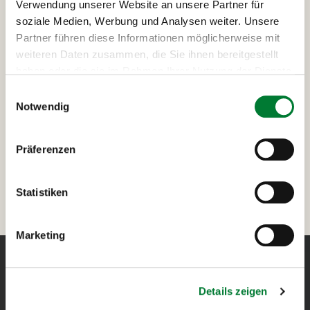
Verwendung unserer Website an unsere Partner für
E-Mail-Adresse
*
soziale Medien, Werbung und Analysen weiter. Unsere
Partner führen diese Informationen möglicherweise mit
weiteren Daten zusammen, die Sie ihnen bereitgestellt
haben oder die sie im Rahmen Ihrer Nutzung der Dienste
gesammelt haben.
Einwilligungsauswahl
Ich habe die
Datenschutzbestimmungen
Notwendig
gelesen und akzeptiert.
*
Präferenzen
Statistiken
Marketing
Details zeigen