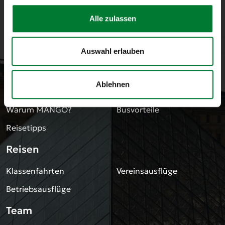
Alle zulassen
© KiteWorldWide GmbH 2026
Alle Rechte vorbehalten
Service
Auswahl erlauben
Reiseinformationen
FAQ
Ablehnen
Leitbild
greenMANGO
Warum MANGO?
Busvorteile
Reisetipps
Reisen
Klassenfahrten
Vereinsausflüge
Betriebsausflüge
Team