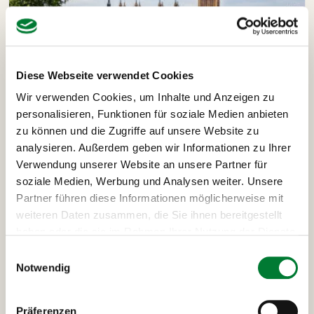
Diese Webseite verwendet Cookies
Wir verwenden Cookies, um Inhalte und Anzeigen zu
personalisieren, Funktionen für soziale Medien anbieten
London-Guide-Reiseleiter
zu können und die Zugriffe auf unsere Website zu
4. Juni 2026
analysieren. Außerdem geben wir Informationen zu Ihrer
Verwendung unserer Website an unsere Partner für
London Highlights und Sehenswürdigkeiten: der Guide
soziale Medien, Werbung und Analysen weiter. Unsere
von deinem Reiseleiter Warum London nach dem ersten
Partner führen diese Informationen möglicherweise mit
Besuch nicht mehr loslässt. Von Sören · Reiseleiter bei
MANGO Tours · Lesezeit 6 Minuten Die wichtigsten
weiteren Daten zusammen, die Sie ihnen bereitgestellt
London Highlights und Sehenswürdigkeiten liegen
haben oder die sie im Rahmen Ihrer Nutzung der Dienste
dichter zusammen, als die meisten denken: Houses of
gesammelt haben.
Einwilligungsauswahl
Parliament mit Big Ben, Westminster Abbey,
Notwendig
Buckingham Palace und Trafalgar Square […]
Präferenzen