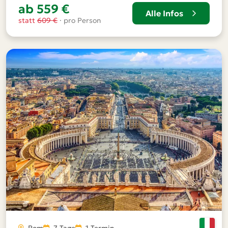
ab 559 €
Alle Infos
statt
609 €
· pro Person