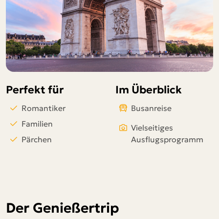
Telegram
per E-Mail senden
Link kopieren
Perfekt für
Im Überblick
Romantiker
Busanreise
Familien
Vielseitiges
Pärchen
Ausflugsprogramm
Der Genießertrip