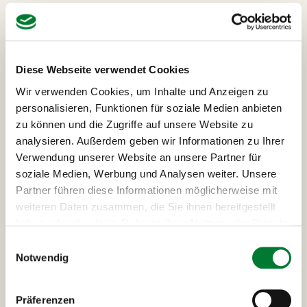
Stadtrundfahrt Paris
Lichterrundfahrt P
Diese Webseite verwendet Cookies
Wir verwenden Cookies, um Inhalte und Anzeigen zu
Stadtrundfahrt Paris
22 €
personalisieren, Funktionen für soziale Medien anbieten
zu können und die Zugriffe auf unsere Website zu
analysieren. Außerdem geben wir Informationen zu Ihrer
Gemeinsam erkunden wir eine der schönsten
Verwendung unserer Website an unsere Partner für
Metropolen Europas. Um erste Eindrücke von Paris zu
soziale Medien, Werbung und Analysen weiter. Unsere
bekommen, bietet deine MANGO Tours Reiseleitung dir
Partner führen diese Informationen möglicherweise mit
unsere große Panorama Stadtrundfahrt durch die
weiteren Daten zusammen, die Sie ihnen bereitgestellt
Weltstadt an. Auf unserer Stadtrundfahrt entlang der
haben oder die sie im Rahmen Ihrer Nutzung der Dienste
beliebtesten Sehenswürdigkeiten, wie dem Arc de
gesammelt haben.
Einwilligungsauswahl
Triomphe, dem Eiffelturm u.v.m. erhältst du die ersten
Notwendig
interessanten Eindrücke, nützliche Tipps und aktuelles
Hintergrundwissen zur Hauptstadt Frankreichs.
Selbstverständlich unternehmen wir entlang des
Präferenzen