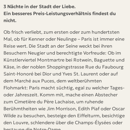
3 Nächte in der Stadt der Liebe.
Ein besseres Preis-Leistungsverhältnis findest du
nicht.
Ob frisch verliebt, zum ersten oder zum hundertsten
Mal, ob für Kenner oder Neulinge – Paris ist immer eine
Reise wert. Die Stadt an der Seine weckt bei ihren
Besuchern Neugier und berechtigte Vorfreude: Ob im
Künstlerviertel Montmartre bei Rotwein, Baguette und
Käse, in der noblen Shoppingstrasse Rue du Faubourg
Saint-Honoré bei Dior und Yves St. Laurent oder auf
dem Marché aux Puces, dem weltberühmten
Flohmarkt: Paris macht süchtig, egal zu welcher Tages-
oder Jahreszeit. Komm mit, mache einen Abstecher
zum Cimetière du Père Lachaise, um ruhende
Berühmtheiten wie Jim Morrison, Edith Piaf oder Oscar
Wilde zu besuchen, besteige den Eiffelturm, besichtige
den Louvre, schlendere über die Champs-Élysées oder
bestaune die Notre-Dame.