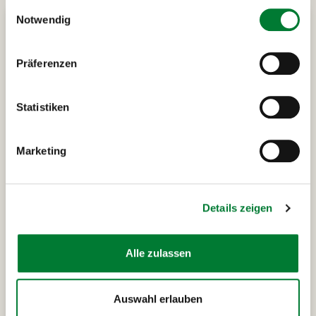
gesammelt haben.
Einwilligungsauswahl
Notwendig
Präferenzen
Statistiken
Marketing
Details zeigen
London
6 Tage
2 Termine
Alle zulassen
London Tour 3
Die britische Königshaustour
Auswahl erlauben
Die britische Königshaustour