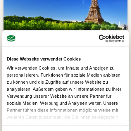
Diese Webseite verwendet Cookies
Paris
7 Tage
1 Termin
Wir verwenden Cookies, um Inhalte und Anzeigen zu
Paris Sommer Special
Der Geheimtipp
personalisieren, Funktionen für soziale Medien anbieten
zu können und die Zugriffe auf unsere Website zu
Montag bis Sonntag mit Nachtrückfahrt
analysieren. Außerdem geben wir Informationen zu Ihrer
Verwendung unserer Website an unsere Partner für
soziale Medien, Werbung und Analysen weiter. Unsere
ab
399 €
Alle Infos
Partner führen diese Informationen möglicherweise mit
pro Person
weiteren Daten zusammen, die Sie ihnen bereitgestellt
haben oder die sie im Rahmen Ihrer Nutzung der Dienste