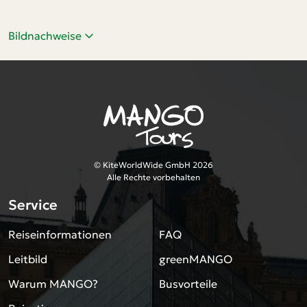
Italien
Tschechien
Bildnachweise
Zustieg
Beliebig
Aachen-Lichtenbusch
Augsburg Nord
© KiteWorldWide GmbH 2026
Berlin
Alle Rechte vorbehalten
Bielefeld
Service
Braunschweig
Reiseinformationen
FAQ
Bremen
Leitbild
greenMANGO
Dortmund
Düsseldorf
Warum MANGO?
Busvorteile
Essen