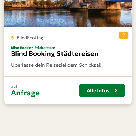
BlindBooking
Preis
Blind Booking Städtereisen
Blind Booking Städtereisen
€ 40
€ 700
Überlasse dein Reiseziel dem Schicksal!
40
700
auf
Alle Infos
Anfrage
Zielgebiet
BlindBooking
England
Frankreich