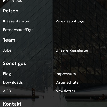
Reisetipps
Frankfurt am Main / Flughafen
Reisen
Hamburg
Klassenfahrten
Vereinsausflüge
Hannover
Betriebsausflüge
Heilbronn
Karlsruhe
Team
Köln/Bonn Flughafen
Jobs
Unsere Reiseleiter
Magdeburg
Mannheim
Sonstiges
Montabaur bei Koblenz
Blog
Impressum
München
Downloads
Datenschutz
Münster
AGB
Nürnberg
Newsletter
Osnabrück
Kontakt
Saarbrücken