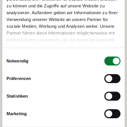
zu können und die Zugriffe auf unsere Website zu
Paris Silvester Tour 3
Silvester in der Metropole Paris
analysieren. Außerdem geben wir Informationen zu Ihrer
erleben
Verwendung unserer Website an unsere Partner für
soziale Medien, Werbung und Analysen weiter. Unsere
Partner führen diese Informationen möglicherweise mit
weiteren Daten zusammen, die Sie ihnen bereitgestellt
ab
389 €
Alle Infos
haben oder die sie im Rahmen Ihrer Nutzung der Dienste
pro Person
gesammelt haben.
Einwilligungsauswahl
Notwendig
Präferenzen
Statistiken
Marketing