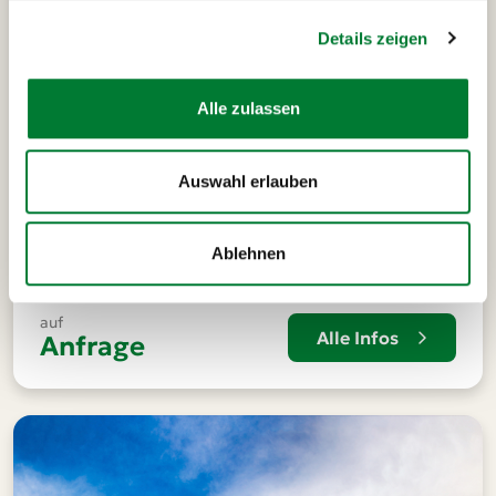
Details zeigen
Alle zulassen
Disney
Auswahl erlauben
Disneyland® Tour 2
Die magische Wochenendreise
Donnerstag bis Sonntag mit Tagesrückfahrt.
Ablehnen
auf
Alle Infos
Anfrage