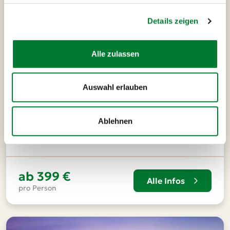
Details zeigen
Alle zulassen
Auswahl erlauben
Paris
7 Tage
1 Termin
Paris Sommer Special
Der Geheimtipp
Ablehnen
Montag bis Sonntag mit Nachtrückfahrt
ab
399 €
Alle Infos
pro Person