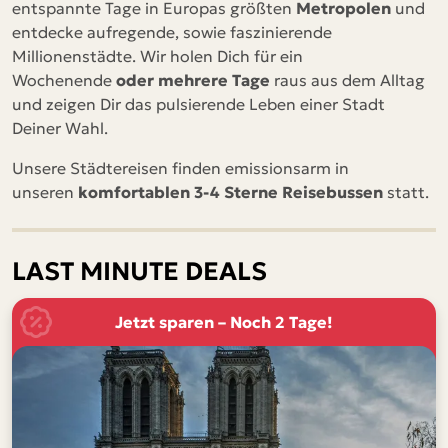
entspannte Tage in Europas größten
Metropolen
und
entdecke aufregende, sowie faszinierende
Saarbrücken
Millionenstädte. Wir holen Dich für ein
Stuttgart - Flughafen
Wochenende
oder mehrere Tage
raus aus dem Alltag
und zeigen Dir das pulsierende Leben einer Stadt
Ulm
Deiner Wahl.
Würzburg
Unsere Städtereisen finden emissionsarm in
unseren
komfortablen 3-4 Sterne Reisebussen
statt.
LAST MINUTE DEALS
Jetzt sparen – Noch 2 Tage!