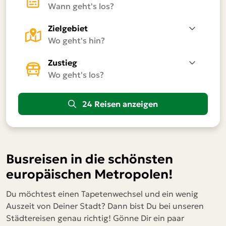
Frankfurt am Main / Flughafen
Hamburg
Zielgebiet
Hannover
Heilbronn
Zustieg
Karlsruhe
Köln/Bonn Flughafen
24 Reisen anzeigen
Magdeburg
Mannheim
Montabaur bei Koblenz
Busreisen in die schönsten
München
europäischen Metropolen!
Münster
Du möchtest einen Tapetenwechsel und ein wenig
Auszeit von Deiner Stadt? Dann bist Du bei unseren
Nürnberg
Städtereisen genau richtig! Gönne Dir ein paar
Osnabrück