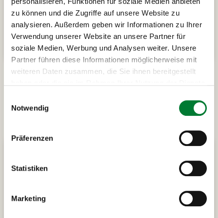
personalisieren, Funktionen für soziale Medien anbieten
zu können und die Zugriffe auf unsere Website zu
analysieren. Außerdem geben wir Informationen zu Ihrer
ab
449 €
Verwendung unserer Website an unsere Partner für
Alle Infos
pro Person
soziale Medien, Werbung und Analysen weiter. Unsere
Partner führen diese Informationen möglicherweise mit
weiteren Daten zusammen, die Sie ihnen bereitgestellt
haben oder die sie im Rahmen Ihrer Nutzung der Dienste
gesammelt haben.
Einwilligungsauswahl
Unsere beliebtesten
Notwendig
Sommerreisen
Präferenzen
Statistiken
Marketing