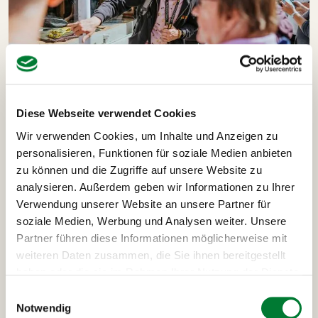
Diese Webseite verwendet Cookies
Für eine gelungene Reise bieten wir tolle Unterkünfte,
Wir verwenden Cookies, um Inhalte und Anzeigen zu
eine angenehme Busreise und
spannende
personalisieren, Funktionen für soziale Medien anbieten
Ausflugsmöglichkeiten
an. Selbstverständlich geben
zu können und die Zugriffe auf unsere Website zu
wir allen Lehrern die Möglichkeit, den Programmablauf
analysieren. Außerdem geben wir Informationen zu Ihrer
auch eigenständig zu organisieren und zu planen.
Verwendung unserer Website an unsere Partner für
soziale Medien, Werbung und Analysen weiter. Unsere
Vor Ort erwartet euch ein weiteres Highlight:
Partner führen diese Informationen möglicherweise mit
Damit ihr gut zurecht findet und immer einen
weiteren Daten zusammen, die Sie ihnen bereitgestellt
Ansprechpartner habt, stellen wir euch eine erfahrene
haben oder die sie im Rahmen Ihrer Nutzung der Dienste
und geschulte
Reiseleitung
zur Seite. Diese hält
gesammelt haben.
Einwilligungsauswahl
spannende Informationen und exklusives Insiderwissen
Notwendig
bereit.