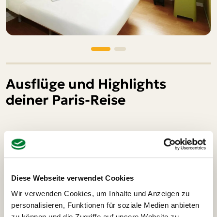
Ausflüge und Highlights
deiner Paris-Reise
Bootsfahrt auf der Seine Paris
Lichterrun
Diese Webseite verwendet Cookies
Bootsfahrt auf der Seine Paris
16 €
Wir verwenden Cookies, um Inhalte und Anzeigen zu
personalisieren, Funktionen für soziale Medien anbieten
Ein unvergessliches Erlebnis ist unsere Bootsfahrt auf
zu können und die Zugriffe auf unsere Website zu