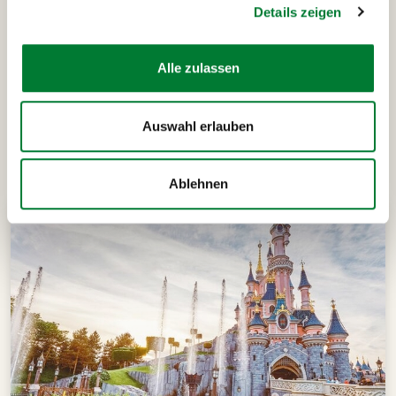
Details zeigen
Alle zulassen
Auswahl erlauben
Das könnte dich auch
interessieren
Ablehnen