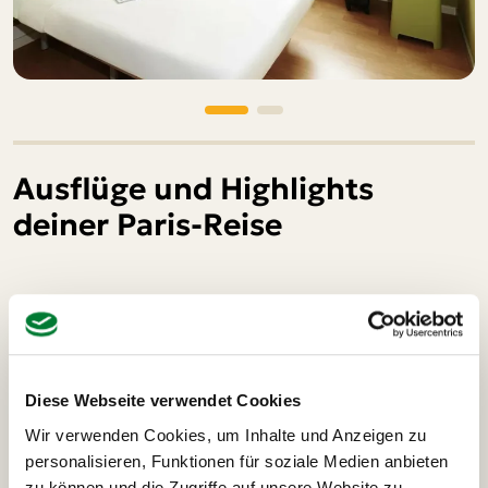
Ausflüge und Highlights
deiner Paris-Reise
Bootsfahrt auf der Seine Paris
Lichterrun
Diese Webseite verwendet Cookies
Bootsfahrt auf der Seine Paris
16 €
Wir verwenden Cookies, um Inhalte und Anzeigen zu
personalisieren, Funktionen für soziale Medien anbieten
Ein unvergessliches Erlebnis ist unsere Bootsfahrt auf
zu können und die Zugriffe auf unsere Website zu