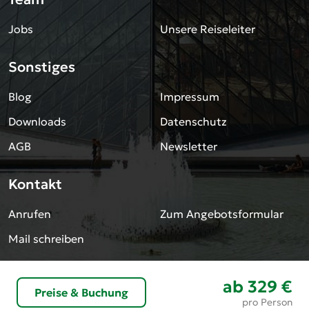
Jobs
Unsere Reiseleiter
Sonstiges
Blog
Impressum
Downloads
Datenschutz
AGB
Newsletter
Kontakt
Anrufen
Zum Angebotsformular
Mail schreiben
Preisvorschau und Buchung
ab
329 €
Preise & Buchung
pro Person