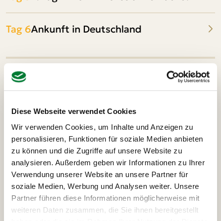
Tag 6
Ankunft in Deutschland
Unterkünfte auf deiner Rom-
Tour
Diese Webseite verwendet Cookies
3* Hotels inkl. Frühstück
Wir verwenden Cookies, um Inhalte und Anzeigen zu
z.B. Hotel San Marco, Hotel Center
personalisieren, Funktionen für soziale Medien anbieten
zu können und die Zugriffe auf unsere Website zu
Im 3-Sterne Hotel in Rom erwartet dich eine
analysieren. Außerdem geben wir Informationen zu Ihrer
angenehme, familiäre und gleichzeitig professionelle
Verwendung unserer Website an unsere Partner für
Atmosphäre, sodass du dich selbst in der Ferne wie zu
soziale Medien, Werbung und Analysen weiter. Unsere
Hause fühlst.
Partner führen diese Informationen möglicherweise mit
weiteren Daten zusammen, die Sie ihnen bereitgestellt
Die Zimmer sind in einem typisch italienischen Stil