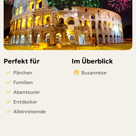
Telegram
per E-Mail senden
Link kopieren
Perfekt für
Im Überblick
Pärchen
Busanreise
Familien
Abenteurer
Entdecker
Alleinreisende