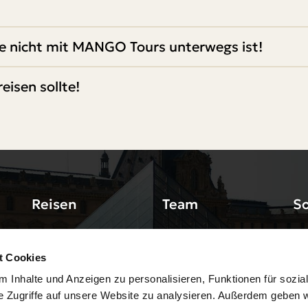
 nicht mit MANGO Tours unterwegs ist!
isen sollte!
Reisen
Team
So
n
Klassenfahrten
Jobs
Bl
t Cookies
Betriebsausflüge
Unsere Reiseleiter
Do
 Inhalte und Anzeigen zu personalisieren, Funktionen für sozia
Vereinsausflüge
AG
e Zugriffe auf unsere Website zu analysieren. Außerdem geben w