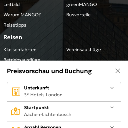
Leitbild
greenMANGO
Warum MANGO?
Busvorteile
Reisetipps
Reisen
Klassenfahrten
Vereinsausflüge
Betriebsausflüge
Preisvorschau und Buchung
Team
Jobs
Unsere Reiseleiter
Unterkunft
3* Hotels London
Sonstiges
Startpunkt
Blog
Impressum
Aachen-Lichtenbusch
Downloads
Datenschutz
Anzahl Personen