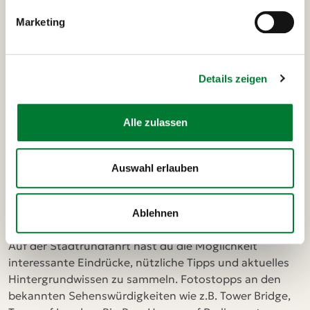
Ausflüge und Highlights
Marketing
deiner HarryPotter-Reise
Details zeigen
Stadtrundfahrt London
Szenerundgang H
Alle zulassen
Stadtrundfahrt London
25 €
Auswahl erlauben
Um erste Eindrücke von London selbst zu bekommen,
bietet Dir MANGO Tours eine große Panorama-
Ablehnen
Rundfahrt durch das historische und moderne London.
Auf der Stadtrundfahrt hast du die Möglichkeit
interessante Eindrücke, nützliche Tipps und aktuelles
Hintergrundwissen zu sammeln. Fotostopps an den
bekannten Sehenswürdigkeiten wie z.B. Tower Bridge,