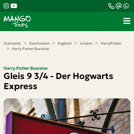
Teile diese Reise
Harry Potter Busreise
Gleis 9 3/4 - Der
Startseite
Eventreisen
England
London
HarryPotter
Harry Potter Busreise
Hogwarts Express
Harry Potter Busreise
Gleis 9 3/4 - Der Hogwarts
Facebook
Express
Messenger
Twitter
WhatsApp