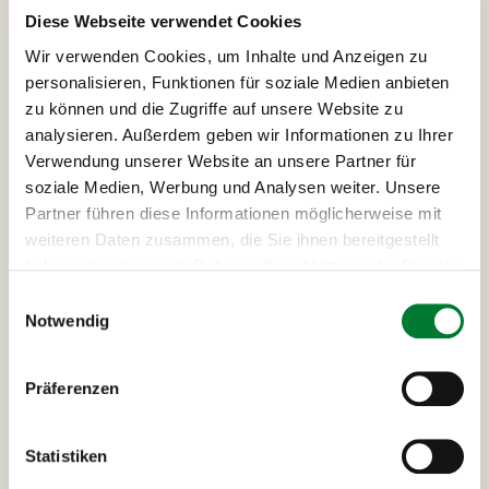
* das Mitbringen eines Adapters EU/UK wird
Diese Webseite verwendet Cookies
empfohlen. Alternativ bieten einige Hotels ein
Wir verwenden Cookies, um Inhalte und Anzeigen zu
begrenztes Kontingent an Adaptern (ggf. Gebühr).
personalisieren, Funktionen für soziale Medien anbieten
zu können und die Zugriffe auf unsere Website zu
analysieren. Außerdem geben wir Informationen zu Ihrer
Verwendung unserer Website an unsere Partner für
soziale Medien, Werbung und Analysen weiter. Unsere
Partner führen diese Informationen möglicherweise mit
weiteren Daten zusammen, die Sie ihnen bereitgestellt
haben oder die sie im Rahmen Ihrer Nutzung der Dienste
gesammelt haben.
Einwilligungsauswahl
Notwendig
Präferenzen
Statistiken