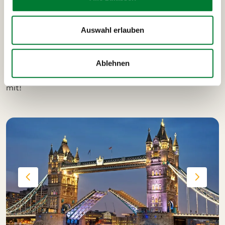
Bei unserer "London by night" Tour zeigen wir dir die
romantischen Highlights der Weltstadt im Lichtermeer!
Auswahl erlauben
Wir sehen unter anderem die beleuchtete Tower Bridge,
das Harrods, die Royal Albert Hall, den Piccadilly Circus,
den Big Ben und vieles mehr.
Ablehnen
Bei
MANGO Tours
gilt immer: Nur wer Lust hat, macht
mit!