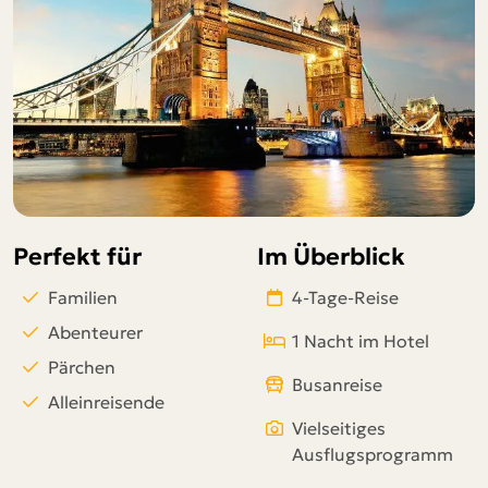
Telegram
per E-Mail senden
Link kopieren
Perfekt für
Im Überblick
Familien
4-Tage-Reise
Abenteurer
1 Nacht im Hotel
Pärchen
Busanreise
Alleinreisende
Vielseitiges
Ausflugsprogramm