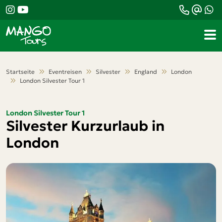
Teile diese Reise
London Silvester Tour 1
Silvester Kurzurlaub in
Startseite
Eventreisen
Silvester
England
London
London Silvester Tour 1
London
London Silvester Tour 1
Silvester Kurzurlaub in
Facebook
London
Messenger
Twitter
WhatsApp