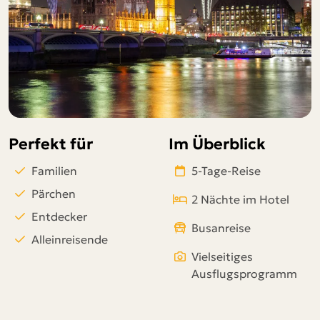
Telegram
per E-Mail senden
Link kopieren
Perfekt für
Im Überblick
Familien
5-Tage-Reise
Pärchen
2 Nächte im Hotel
Entdecker
Busanreise
Alleinreisende
Vielseitiges
Ausflugsprogramm