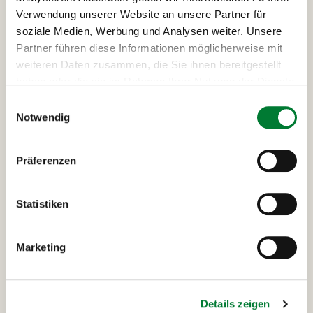
Verwendung unserer Website an unsere Partner für
soziale Medien, Werbung und Analysen weiter. Unsere
Partner führen diese Informationen möglicherweise mit
weiteren Daten zusammen, die Sie ihnen bereitgestellt
haben oder die sie im Rahmen Ihrer Nutzung der Dienste
gesammelt haben.
Einwilligungsauswahl
Notwendig
Präferenzen
Statistiken
Ausflüge und Highlights
deiner London-Reise
Marketing
Lichterrundfahrt London
Stadtrundfahr
Details zeigen