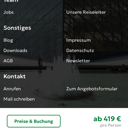
Jobs
Unsere Reiseleiter
Sonstiges
Blog
Impressum
Downloads
Datenschutz
AGB
Newsletter
Kontakt
Anrufen
Zum Angebotsformular
Mail schreiben
Preisvorschau und Buchung
ab
419 €
Preise & Buchung
pro Person