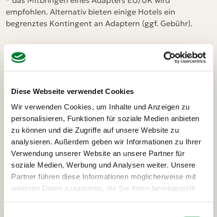
* das Mitbringen eines Adapters EU/UK wird
empfohlen. Alternativ bieten einige Hotels ein
begrenztes Kontingent an Adaptern (ggf. Gebühr).
Diese Webseite verwendet Cookies
Wir verwenden Cookies, um Inhalte und Anzeigen zu
personalisieren, Funktionen für soziale Medien anbieten
zu können und die Zugriffe auf unsere Website zu
analysieren. Außerdem geben wir Informationen zu Ihrer
Verwendung unserer Website an unsere Partner für
soziale Medien, Werbung und Analysen weiter. Unsere
Partner führen diese Informationen möglicherweise mit
weiteren Daten zusammen, die Sie ihnen bereitgestellt
haben oder die sie im Rahmen Ihrer Nutzung der Dienste
gesammelt haben.
Ausflüge und Highlights
Einwilligungsauswahl