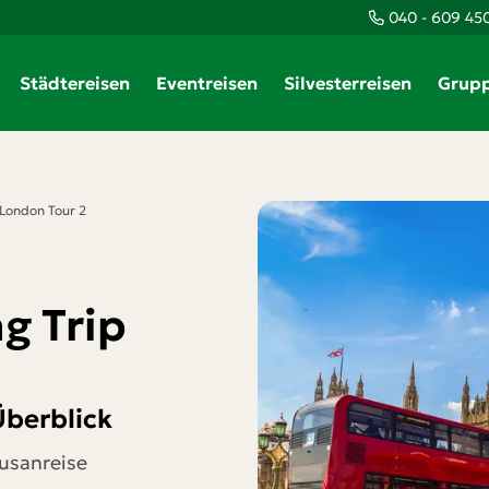
040 - 609 45
Teile diese Reise
Städtereisen
Eventreisen
Silvesterreisen
Grupp
London Tour 2
Kultur & Shopping Trip
London Tour 2
Facebook
g Trip
Messenger
Überblick
Twitter
usanreise