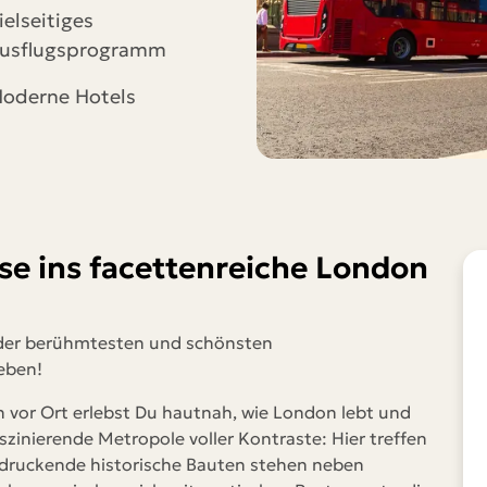
WhatsApp
ielseitiges
usflugsprogramm
Telegram
oderne Hotels
per E-Mail senden
Link kopieren
ise ins facettenreiche London
 der berühmtesten und schönsten
leben!
n vor Ort
erlebst Du hautnah, wie London lebt und
szinierende Metropole voller Kontraste: Hier treffen
eindruckende historische Bauten stehen neben