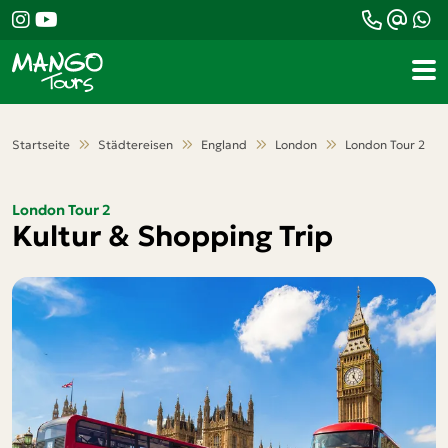
Teile diese Reise
London Tour 2
Startseite
Städtereisen
England
London
London Tour 2
Kultur & Shopping Trip
London Tour 2
Kultur & Shopping Trip
Facebook
Messenger
Twitter
WhatsApp