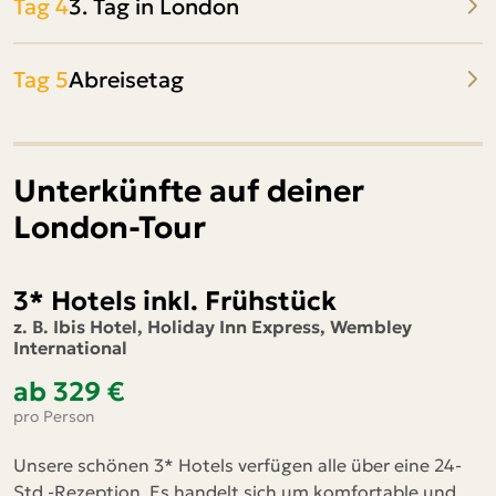
Tag 4
3. Tag in London
Tag 5
Abreisetag
Unterkünfte auf deiner
London-Tour
3* Hotels inkl. Frühstück
z. B. Ibis Hotel, Holiday Inn Express, Wembley
International
ab 329 €
pro Person
Unsere schönen 3* Hotels verfügen alle über eine 24-
Std.-Rezeption. Es handelt sich um komfortable und