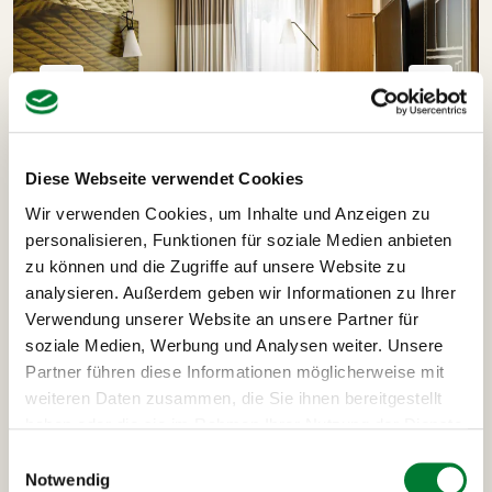
Diese Webseite verwendet Cookies
Wir verwenden Cookies, um Inhalte und Anzeigen zu
personalisieren, Funktionen für soziale Medien anbieten
zu können und die Zugriffe auf unsere Website zu
analysieren. Außerdem geben wir Informationen zu Ihrer
Ausflüge und Highlights
Verwendung unserer Website an unsere Partner für
soziale Medien, Werbung und Analysen weiter. Unsere
deiner London-Reise
Partner führen diese Informationen möglicherweise mit
weiteren Daten zusammen, die Sie ihnen bereitgestellt
haben oder die sie im Rahmen Ihrer Nutzung der Dienste
gesammelt haben.
Einwilligungsauswahl
Stadtrundfahrt London
Lichterrundfahr
Notwendig