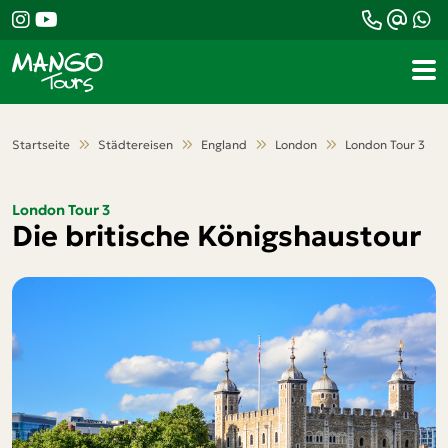
Teile diese Reise
London Tour 3
Die britische
Startseite
Städtereisen
England
London
London Tour 3
Königshaustour
London Tour 3
Die britische Königshaustour
Facebook
Messenger
Twitter
WhatsApp