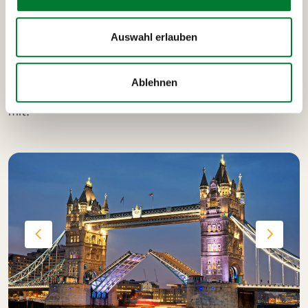
Bei unserer "London by night" Tour zeigen wir dir die
romantischen Highlights der Weltstadt im Lichtermeer!
Wir sehen unter anderem die beleuchtete Tower Bridge,
Auswahl erlauben
das Harrods, die Royal Albert Hall, den Piccadilly Circus,
den Big Ben und vieles mehr.
Ablehnen
Bei
MANGO Tours
gilt immer: Nur wer Lust hat, macht
mit!