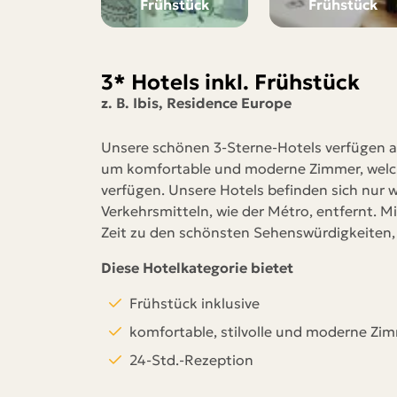
Frühstück
Frühstück
ab 399 €
3* Hotels inkl. Frühstück
pro Person
z. B. Ibis, Residence Europe
otels
Unsere schönen 3-Sterne-Hotels verfügen al
bei allen
um komfortable und moderne Zimmer, welch
 Minuten z.
verfügen. Unsere Hotels befinden sich nur
Verkehrsmitteln, wie der Métro, entfernt. Mi
Zeit zu den schönsten Sehenswürdigkeiten, d
Diese Hotelkategorie bietet
Frühstück inklusive
komfortable, stilvolle und moderne Zi
24-Std.-Rezeption