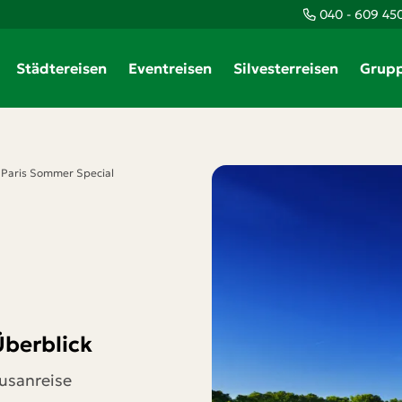
040 - 609 45
Teile diese Reise
Städtereisen
Eventreisen
Silvesterreisen
Grupp
Paris Sommer Special
Der Geheimtipp
Paris Sommer Special
Facebook
Messenger
Überblick
Twitter
usanreise