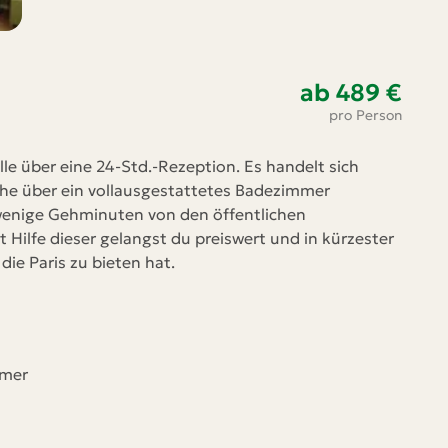
ab 489 €
2
pro Person
z.
le über eine 24-Std.-Rezeption. Es handelt sich
Un
e über ein vollausgestattetes Badezimmer
ha
 wenige Gehminuten von den öffentlichen
Ho
t Hilfe dieser gelangst du preiswert und in kürzester
B.
ie Paris zu bieten hat.
Di
mmer