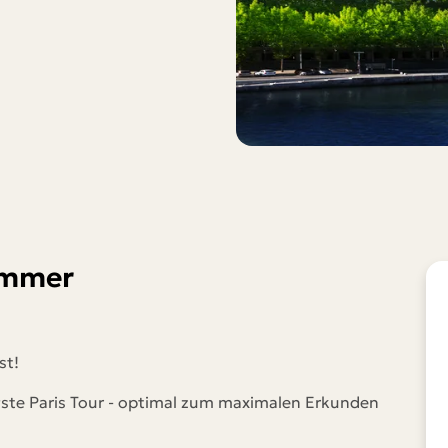
WhatsApp
Telegram
per E-Mail senden
Link kopieren
ommer
ust!
gste Paris Tour - optimal zum maximalen Erkunden