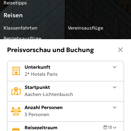
Reisetipps
Reisen
Klassenfahrten
Vereinsausflüge
Betriebsausflüge
Preisvorschau und Buchung
Team
Jobs
Unsere Reiseleiter
Unterkunft
2* Hotels Paris
Sonstiges
Startpunkt
Blog
Impressum
Aachen-Lichtenbusch
Downloads
Datenschutz
Anzahl Personen
AGB
Newsletter
3 Personen
Reisezeitraum
13
Kontakt