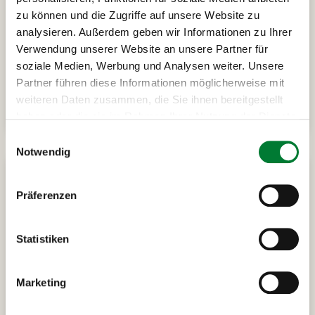
Prag Silvester Tour 2
Kurzurlaub nach Prag
zu können und die Zugriffe auf unsere Website zu
analysieren. Außerdem geben wir Informationen zu Ihrer
Silvester günstig in Prag feiern
Verwendung unserer Website an unsere Partner für
soziale Medien, Werbung und Analysen weiter. Unsere
Partner führen diese Informationen möglicherweise mit
auf
weiteren Daten zusammen, die Sie ihnen bereitgestellt
Alle Infos
Anfrage
haben oder die sie im Rahmen Ihrer Nutzung der Dienste
gesammelt haben.
Einwilligungsauswahl
Notwendig
Präferenzen
Statistiken
Marketing