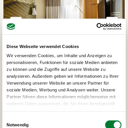
Diese Webseite verwendet Cookies
Wir verwenden Cookies, um Inhalte und Anzeigen zu
personalisieren, Funktionen für soziale Medien anbieten
zu können und die Zugriffe auf unsere Website zu
analysieren. Außerdem geben wir Informationen zu Ihrer
Ausflüge und Highlights
Verwendung unserer Website an unsere Partner für
soziale Medien, Werbung und Analysen weiter. Unsere
deiner London-Reise
Partner führen diese Informationen möglicherweise mit
weiteren Daten zusammen, die Sie ihnen bereitgestellt
haben oder die sie im Rahmen Ihrer Nutzung der Dienste
gesammelt haben.
Einwilligungsauswahl
Stadtrundfahrt London
Lichterrundfahr
Notwendig