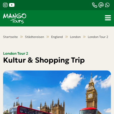
Teile diese Reise
London Tour 2
Startseite
Städtereisen
England
London
London Tour 2
Kultur & Shopping Trip
London Tour 2
Kultur & Shopping Trip
Facebook
Messenger
Twitter
WhatsApp