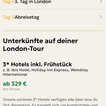
Tag 4
3. Tag in London
Tag 5
Abreisetag
Unterkünfte auf deiner
London-Tour
3* Hotels inkl. Frühstück
z. B. Ibis Hotel, Holiday Inn Express, Wembley
International
ab 329 €
pro Person
Unsere schönen 3* Hotels verfügen alle über eine 24-
Std.-Rezeption. Es handelt sich um komfortable und