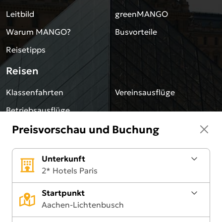
Leitbild
greenMANGO
Warum MANGO?
Busvorteile
Reisetipps
Reisen
Klassenfahrten
Vereinsausflüge
Betriebsausflüge
Preisvorschau und Buchung
Team
Jobs
Unsere Reiseleiter
Unterkunft
2* Hotels Paris
Sonstiges
Startpunkt
Blog
Impressum
Aachen-Lichtenbusch
Downloads
Datenschutz