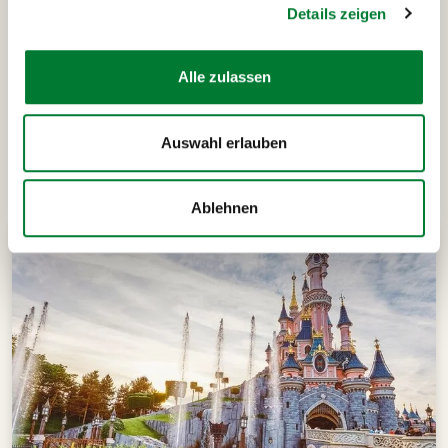
Details zeigen
Alle zulassen
Auswahl erlauben
Das könnte dich auch
interessieren
Ablehnen