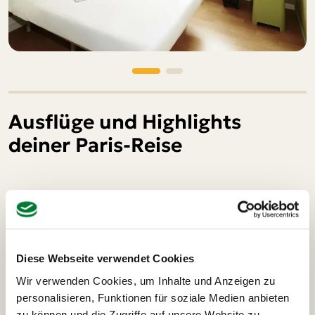
Ausflüge und Highlights
deiner Paris-Reise
Bootsfahrt auf der Seine Paris
Lichterrun
Diese Webseite verwendet Cookies
Bootsfahrt auf der Seine Paris
16 €
Wir verwenden Cookies, um Inhalte und Anzeigen zu
personalisieren, Funktionen für soziale Medien anbieten
Ein unvergessliches Erlebnis ist unsere Bootsfahrt auf
zu können und die Zugriffe auf unsere Website zu