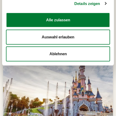
Details zeigen
Alle zulassen
Auswahl erlauben
Das könnte dich auch
interessieren
Ablehnen