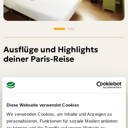
Ausflüge und Highlights
deiner Paris-Reise
Bootsfahrt auf der Seine Paris
Lichterrun
Diese Webseite verwendet Cookies
Bootsfahrt auf der Seine Paris
16 €
Wir verwenden Cookies, um Inhalte und Anzeigen zu
personalisieren, Funktionen für soziale Medien anbieten
Ein unvergessliches Erlebnis ist unsere Bootsfahrt auf
zu können und die Zugriffe auf unsere Website zu